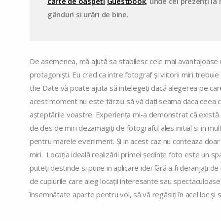
carte de oaspeti
Guestbook
, unde cei prezenți la
gânduri si urări de bine.
De asemenea, mă ajută sa stabilesc cele mai avantajoase ung
protagoniști. Eu cred ca intre fotograf și viitorii miri trebu
the Date vă poate ajuta să intelegeți dacă alegerea pe care 
acest moment nu este târziu să vă dați seama daca ceea c
așteptările voastre. Experiența mi-a demonstrat că există a
de des de miri dezamagiți de fotograful ales initial si in multe
pentru marele eveniment. Și in acest caz nu conteaza doar sed
miri. Locația ideală realizării primei ședințe foto este un sp
puteți destinde si pune in aplicare idei fără a fi deranjați de
de cuplurile care aleg locații interesante sau spectaculoase
însemnătate aparte pentru voi, să vă regăsiți în acel loc și 