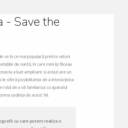
 - Save the
n ce în ce mai populară printre viitorii
itațiile de nuntă, în care mirii își făceau
aceasta a luat amploare și astazi are un
i le oferă posibilitatea de a interacționa
 rolul de a vă familiariza cu aparatul
a prima sedința de acest fel.
tografii cu care putem realiza o