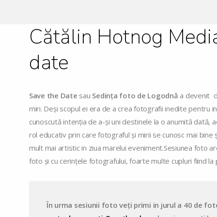
Cătălin Hotnog Media
date
Save the Date
sau
Sedința foto de Logodnă
a devenit di
miri. Deși scopul ei era de a crea fotografii inedite pentru inv
cunoscută intenția de a-și uni destinele la o anumită dată, 
rol educativ prin care fotograful și mirii se cunosc mai bine ș
mult mai artistic in ziua marelui eveniment.Sesiunea foto are
foto și cu cerințele fotografului, foarte multe cupluri fiind l
În urma sesiunii foto veți primi in jurul a 40 de fo