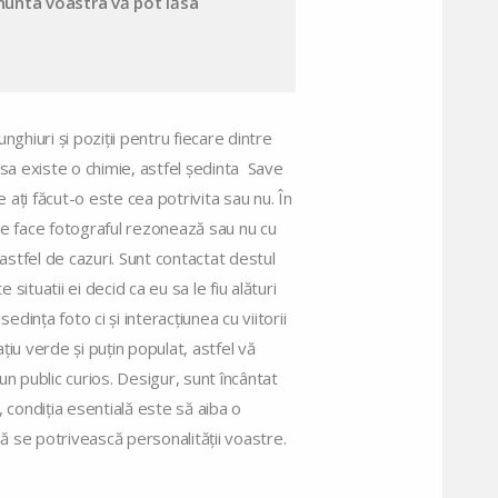
 nunta voastra vă pot lăsa
hiuri și poziții pentru fiecare dintre
ie sa existe o chimie, astfel ședinta Save
ați făcut-o este cea potrivita sau nu. În
e face fotograful rezonează sau nu cu
stfel de cazuri. Sunt contactat destul
 situatii ei decid ca eu sa le fiu alături
ința foto ci și interacțiunea cu viitorii
ațiu verde și puțin populat, astfel vă
 un public curios. Desigur, sunt încântat
, condiția esentială este să aiba o
să se potrivească personalității voastre.