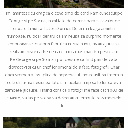
Imi amintesc cu drag ca e ceva timp de cand i-am cunoscut pe
George si pe Sorina, in calitate de domnisoara si cavaler de
onoare la nunta fratelui Sorinei. De ei ma leaga amintiri
frumoase, nu doar pentru ca am reusit sa surprind momente
emotionante, ci si prin faptul ca in ziua nuntii, m-au ajutat sa
realizam niste cadre de care am ramas mandru peste ani.
Pe George si pe Sorina ii pot descrie ca fiind plini de viata,
distractivi si cu un chef fenomenal de a face fotografii. Chiar
daca vremea a fost plina de neprevazut, am reusit sa facem in
cele din urma sesiunea foto si in acelasi timp sa le fur cateva
zambete jucause. Tinand cont ca o fotografie face cat 1000 de
cuvinte, va las pe voi sa va delectati cu emotiile si zambetele
lor.
0