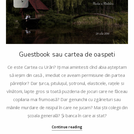
Guestbook sau cartea de oaspeti
Ce este Cartea cu Urări? Iți mai amintesti cînd abia așteptam
să ieșim din casă , imediat ce aveam permisiune din partea
părinților? Dar țurca, pitulușul, șotronul, elasticele, rațele si
vînătorii, lapte gros si toată puzderia de jocuri care ne făceau
copilaria mai frumoasă? Dar genunchii cu zgârieturi sau
mâinile murdare de nisipul în care ne jucam? Mai știi colegii din
școala generală? Și banca în care ai stat?
Continue reading