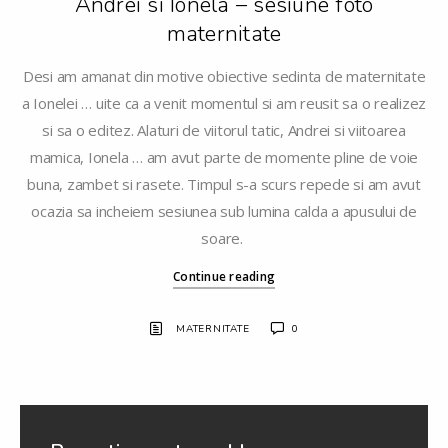
Andrei si Ionela – sesiune foto
maternitate
Desi am amanat din motive obiective sedinta de maternitate
a Ionelei … uite ca a venit momentul si am reusit sa o realizez
si sa o editez. Alaturi de viitorul tatic, Andrei si viitoarea
mamica, Ionela … am avut parte de momente pline de voie
buna, zambet si rasete. Timpul s-a scurs repede si am avut
ocazia sa incheiem sesiunea sub lumina calda a apusului de
soare.
Continue reading
MATERNITATE
0